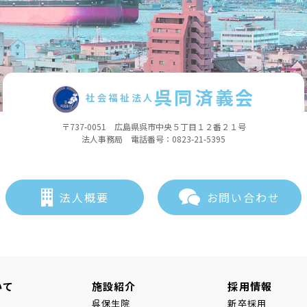
呉同済義会
社会福祉法人
〒737-0051 広島県呉市中央５丁目１２番２１号
法人事務局 電話番号：0823-21-5395
法人概要
お問い合わせ
いて
施設紹介
採用情報
呉保生院
新卒採用