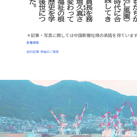
投
稿
ナ
ビ
＊記事・写真に関しては中国新聞社様の承諾を得ています(R3
新着情報
ゲ
前の記事:
年始のご挨拶
ー
シ
ョ
ン