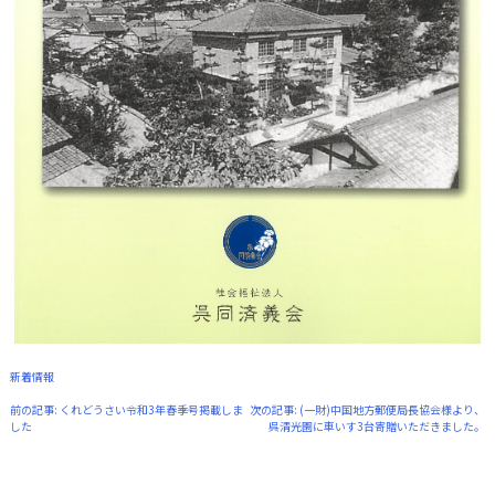
投
稿
ナ
ビ
新着情報
ゲ
前の記事:
くれどうさい令和3年春季号掲載しま
次の記事:
(一財)中国地方郵便局長協会様より、
ー
した
呉清光園に車いす3台寄贈いただきました。
シ