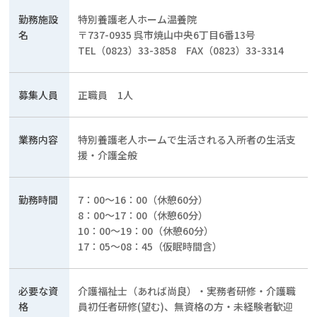
勤務施設
特別養護老人ホーム温養院
名
〒737-0935 呉市焼山中央6丁目6番13号
TEL（0823）33-3858 FAX（0823）33-3314
募集人員
正職員 1人
業務内容
特別養護老人ホームで生活される入所者の生活支
援・介護全般
勤務時間
7：00～16：00（休憩60分）
8：00～17：00（休憩60分）
10：00～19：00（休憩60分）
17：05～08：45（仮眠時間含）
必要な資
介護福祉士（あれば尚良）・実務者研修・介護職
格
員初任者研修(望む)、無資格の方・未経験者歓迎