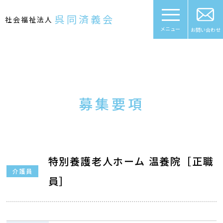
Skip
to
呉同済義会
社会福祉法人
content
メニュー
お問い合わせ
募集要項
特別養護老人ホーム 温養院［正職
介護員
員］