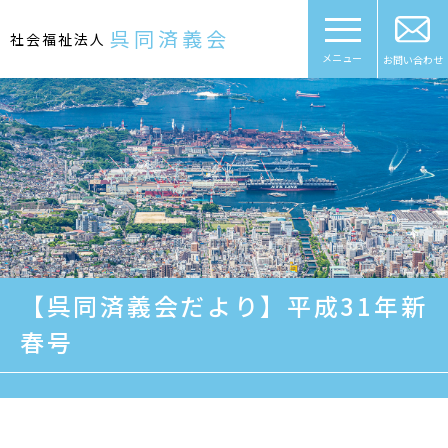
Skip
to
呉同済義会
社会福祉法人
content
メニュー
お問い合わせ
【呉同済義会だより】平成31年新
春号