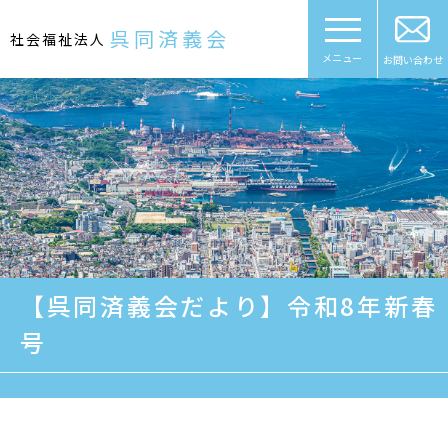
Skip
to
呉同済義会
社会福祉法人
content
メニュー
お問い合わせ
【呉同済義会だより】令和8年新春
号